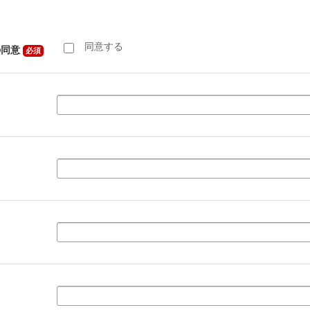
同意する
の同意
必須
名