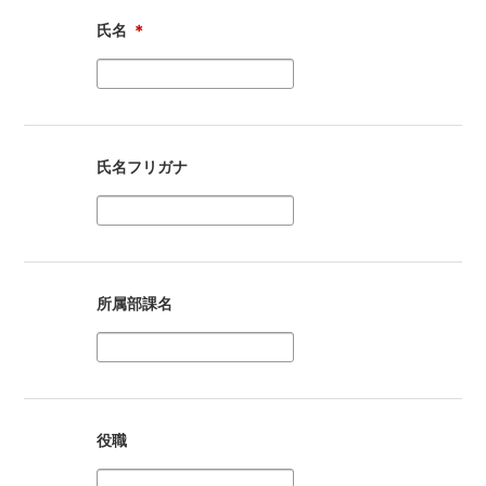
氏名
＊
氏名フリガナ
所属部課名
役職