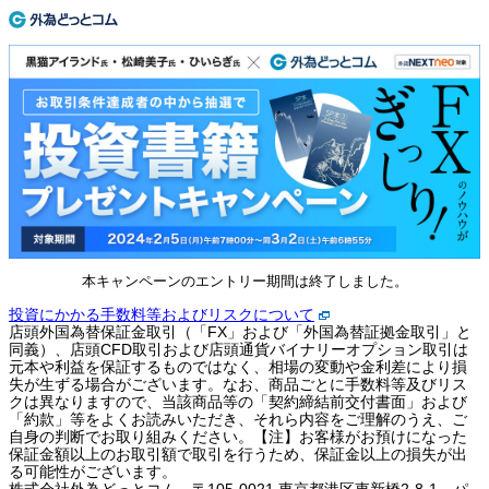
本キャンペーンのエントリー期間は終了しました。
投資にかかる手数料等およびリスクについて
店頭外国為替保証金取引（「FX」および「外国為替証拠金取引」と
同義）、店頭CFD取引および店頭通貨バイナリーオプション取引は
元本や利益を保証するものではなく、相場の変動や金利差により損
失が生ずる場合がございます。なお、商品ごとに手数料等及びリス
クは異なりますので、当該商品等の「契約締結前交付書面」および
「約款」等をよくお読みいただき、それら内容をご理解のうえ、ご
自身の判断でお取り組みください。【注】お客様がお預けになった
保証金額以上のお取引額で取引を行うため、保証金以上の損失が出
る可能性がございます。
株式会社外為どっとコム 〒105-0021 東京都港区東新橋2-8-1 パ