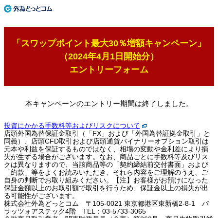
「スワップポイント最大30％増額キャンペーン」
（2024年4月1日開始分）
エントリーフォーム
本キャンペーンのエントリー期間は終了しました。
投資にかかる手数料等およびリスクについて
店頭外国為替保証金取引（「FX」および「外国為替証拠金取引」と
同義）、店頭CFD取引および店頭通貨バイナリーオプション取引は
元本や利益を保証するものではなく、相場の変動や金利差により損
失が生ずる場合がございます。なお、商品ごとに手数料等及びリス
クは異なりますので、当該商品等の「契約締結前交付書面」および
「約款」等をよくお読みいただき、それら内容をご理解のうえ、ご
自身の判断でお取り組みください。【注】お客様がお預けになった
保証金額以上のお取引額で取引を行うため、保証金以上の損失が出
る可能性がございます。
株式会社外為どっとコム 〒105-0021 東京都港区東新橋2-8-1 パ
ラッツォアステック4階 TEL：03-5733-3065