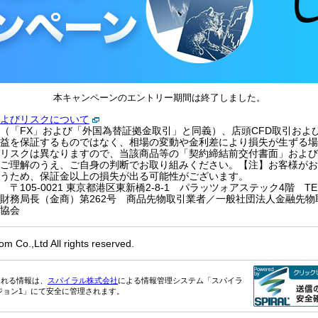
本キャンペーンのエントリー期間は終了しました。
よびリスクについて
（「FX」および「外国為替証拠金取引」と同義）、店頭CFD取引およ
益を保証するものではなく、相場の変動や金利差により損失が生ずる場
リスクは異なりますので、当該商品等の「契約締結前交付書面」および
ご理解のうえ、ご自身の判断でお取り組みください。【注】お客様がお
うため、保証金以上の損失が出る可能性がございます。
05-0021 東京都港区東新橋2-8-1 パラッツォアステック4階 TEL：0
財務局長（金商）第262号 商品先物取引業者／一般社団法人金融先物
協会
m Co.,Ltd All rights reserved.
される情報は、
スパイラル株式会社
による情報管理システム「スパイラ
ジョン1」にて安全に管理されます。