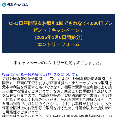
「CFD口座開設＆お取引1回でもれなく4,000円プレ
ゼント！キャンペーン」
（2025年1月6日開始分）
エントリーフォーム
本キャンペーンのエントリー期間は終了しました。
投資にかかる手数料等およびリスクについて
店頭外国為替保証金取引（「FX」および「外国為替証拠金取引」と
同義）、店頭CFD取引および店頭通貨バイナリーオプション取引は
元本や利益を保証するものではなく、相場の変動や金利差により損
失が生ずる場合がございます。なお、商品ごとに手数料等及びリス
クは異なりますので、当該商品等の「契約締結前交付書面」および
「約款」等をよくお読みいただき、それら内容をご理解のうえ、ご
自身の判断でお取り組みください。【注】お客様がお預けになった
保証金額以上のお取引額で取引を行うため、保証金以上の損失が出
る可能性がございます。
株式会社外為どっとコム 〒105-0021 東京都港区東新橋2-8-1 パ