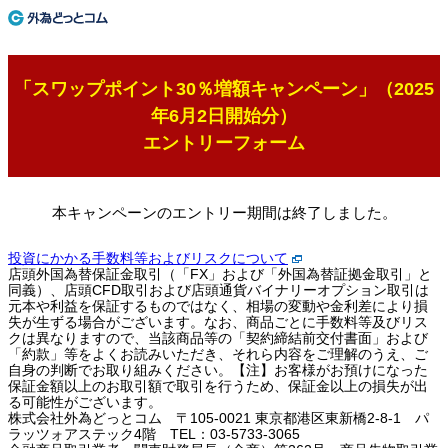
「スワップポイント30％増額キャンペーン」（2025
年6月2日開始分）
エントリーフォーム
本キャンペーンのエントリー期間は終了しました。
投資にかかる手数料等およびリスクについて
店頭外国為替保証金取引（「FX」および「外国為替証拠金取引」と
同義）、店頭CFD取引および店頭通貨バイナリーオプション取引は
元本や利益を保証するものではなく、相場の変動や金利差により損
失が生ずる場合がございます。なお、商品ごとに手数料等及びリス
クは異なりますので、当該商品等の「契約締結前交付書面」および
「約款」等をよくお読みいただき、それら内容をご理解のうえ、ご
自身の判断でお取り組みください。【注】お客様がお預けになった
保証金額以上のお取引額で取引を行うため、保証金以上の損失が出
る可能性がございます。
株式会社外為どっとコム 〒105-0021 東京都港区東新橋2-8-1 パ
ラッツォアステック4階 TEL：03-5733-3065