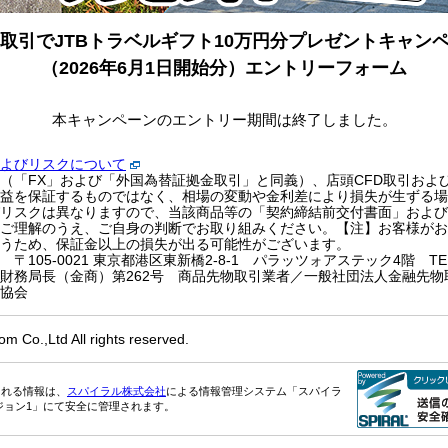
D取引でJTBトラベルギフト10万円分プレゼントキャン
（2026年6月1日開始分）エントリーフォーム
本キャンペーンのエントリー期間は終了しました。
よびリスクについて
（「FX」および「外国為替証拠金取引」と同義）、店頭CFD取引およ
益を保証するものではなく、相場の変動や金利差により損失が生ずる場
リスクは異なりますので、当該商品等の「契約締結前交付書面」および
ご理解のうえ、ご自身の判断でお取り組みください。【注】お客様がお
うため、保証金以上の損失が出る可能性がございます。
05-0021 東京都港区東新橋2-8-1 パラッツォアステック4階 TEL：0
財務局長（金商）第262号 商品先物取引業者／一般社団法人金融先物
協会
m Co.,Ltd All rights reserved.
される情報は、
スパイラル株式会社
による情報管理システム「スパイラ
ジョン1」にて安全に管理されます。