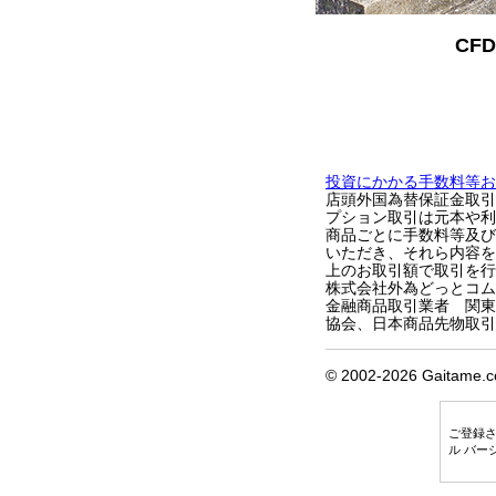
CF
投資にかかる手数料等お
店頭外国為替保証金取引
プション取引は元本や利
商品ごとに手数料等及び
いただき、それら内容を
上のお取引額で取引を行
株式会社外為どっとコム 〒1
金融商品取引業者 関東
協会、日本商品先物取引
© 2002-
2026 Gaitame.co
ご登録
ル バー