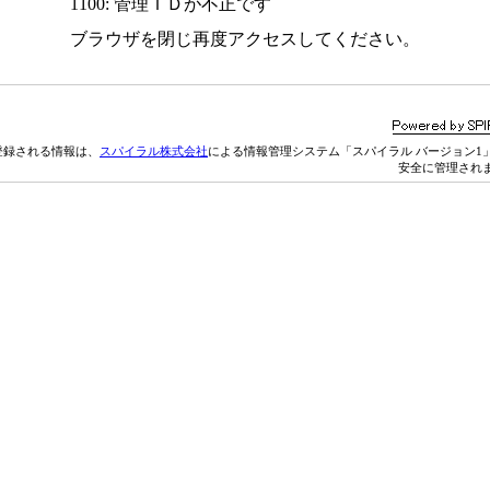
1100: 管理ＩＤが不正です
ブラウザを閉じ再度アクセスしてください。
登録される情報は、
スパイラル株式会社
による情報管理システム「スパイラル バージョン1
安全に管理され