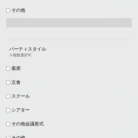
その他
パーティスタイル
※複数選択可
着席
立食
スクール
シアター
その他会議形式
その他