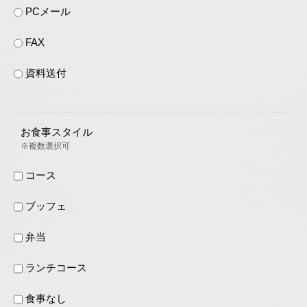
PCメール
FAX
資料送付
お食事スタイル
※複数選択可
コース
ブッフェ
弁当
ランチコース
食事なし