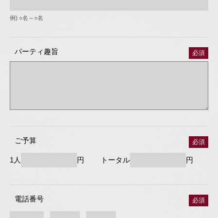
例) ○名～○名
パーティ趣旨
必須
ご予算
必須
1人
円 トータル
円
電話番号
必須