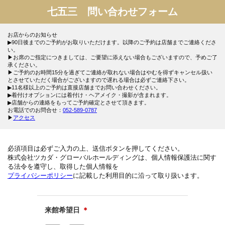
七五三 問い合わせフォーム
お店からのお知らせ
▶90日後までのご予約がお取りいただけます。以降のご予約は店舗までご連絡くださ
い。
▶お席のご指定につきましては、ご要望に添えない場合もございますので、予めご了
承ください。
▶ご予約のお時間15分を過ぎてご連絡が取れない場合はやむを得ずキャンセル扱い
とさせていただく場合がございますので遅れる場合は必ずご連絡下さい。
▶11名様以上のご予約は直接店舗までお問い合わせください。
▶着付けオプションには着付け・ヘアメイク・撮影が含まれます。
▶店舗からの連絡をもってご予約確定とさせて頂きます。
お電話でのお問合せ：
052-589-0787
▶
アクセス
必須項目は必ずご入力の上、送信ボタンを押してください。
株式会社ツカダ・グローバルホールディングは、個人情報保護法に関す
る法令を遵守し、取得した個人情報を
プライバシーポリシー
に記載した利用目的に沿って取り扱います。
来館希望日
＊