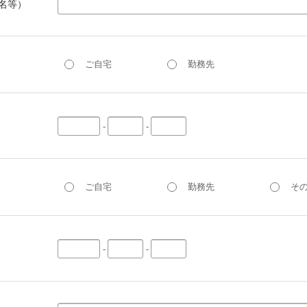
名等）
ご自宅
勤務先
-
-
ご自宅
勤務先
そ
-
-