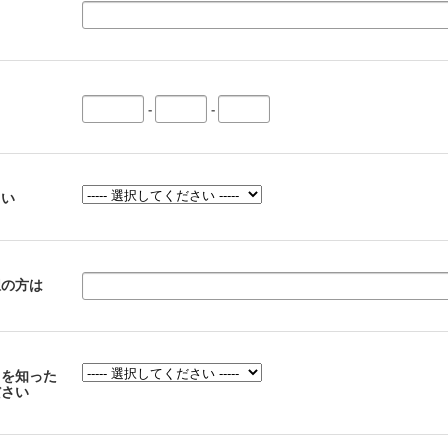
-
-
さい
択の方は
）を知った
ださい