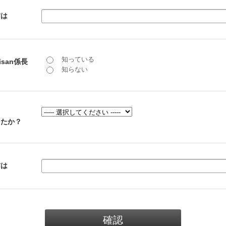
方は
知っている
san係長
知らない
したか？
方は