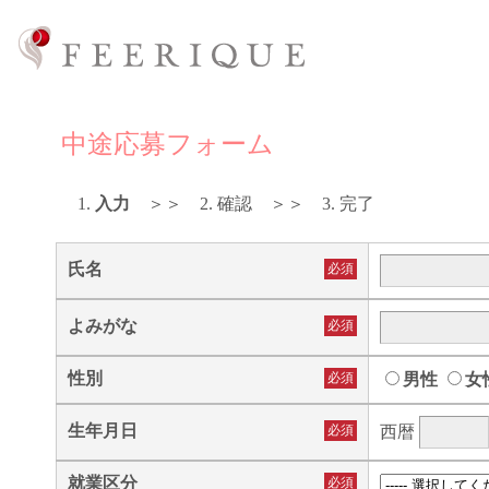
中途応募フォーム
1.
入力
＞＞ 2. 確認 ＞＞ 3. 完了
氏名
必須
よみがな
必須
性別
必須
男性
女
生年月日
必須
西暦
就業区分
必須