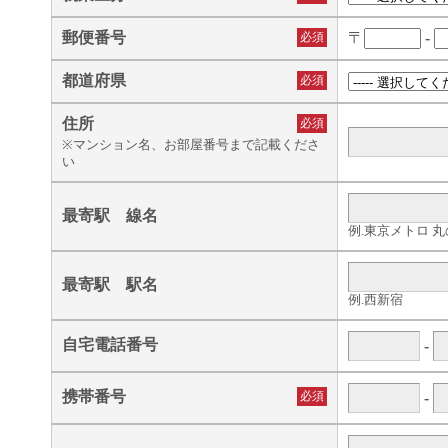
郵便番号
〒
-
必須
都道府県
必須
住所
必須
※マンション名、お部屋番号まで記載くださ
い
最寄駅 線名
例.東京メトロ 
最寄駅 駅名
例.西新宿
自宅電話番号
-
携帯番号
必須
-