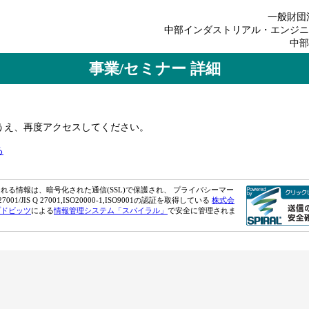
一般財団
中部インダストリアル・エンジニ
中部
事業/セミナー 詳細
のうえ、再度アクセスしてください。
る
れる情報は、暗号化された通信(SSL)で保護され、 プライバシーマー
7001/JIS Q 27001,ISO20000-1,ISO9001の認証を取得している
株式会
プドビッツ
による
情報管理システム「スパイラル」
で安全に管理されま