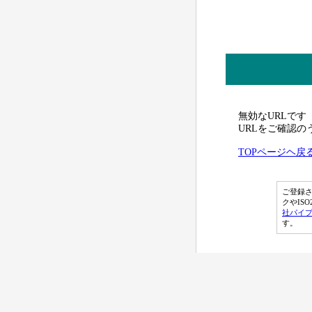
無効なURLです
URLをご確認
TOPページヘ戻
ご登録さ
クやISO2
社パイ
す。