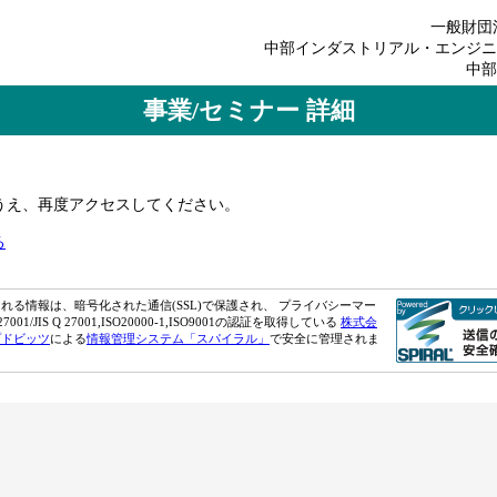
一般財団
中部インダストリアル・エンジニ
中部
事業/セミナー 詳細
のうえ、再度アクセスしてください。
る
れる情報は、暗号化された通信(SSL)で保護され、 プライバシーマー
7001/JIS Q 27001,ISO20000-1,ISO9001の認証を取得している
株式会
プドビッツ
による
情報管理システム「スパイラル」
で安全に管理されま