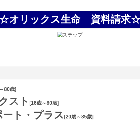
☆オリックス生命 資料請求
～80歳]
クスト
[16歳～80歳]
ポート・プラス
[20歳～85歳]