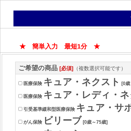
★ 簡単入力 最短1分 ★
ご希望の商品
[必須]
（複数選択可能です）
キュア・ネクスト
医療保険
[0歳
キュア・レディ・ネ
医療保険
キュア・サ
引受基準緩和型医療保険
ビリーブ
がん保険
[0歳～75歳]