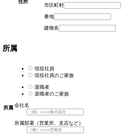
住所
市区町村
番地
建物名
所属
現役社員
現役社員のご家族
退職者
退職者のご家族
会社名
所属
所属部署（営業所、支店など）