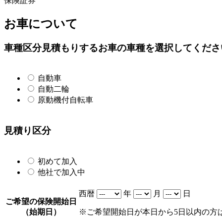
保険証券
お車について
車種区分
見積もりするお車の車種を選択してくださ
自動車
自動二輪
原動機付自転車
見積り区分
初めて加入
他社で加入中
西暦
年
月
日
ご希望の保険開始日
（始期日）
※ご希望開始日が本日から5日以内の方