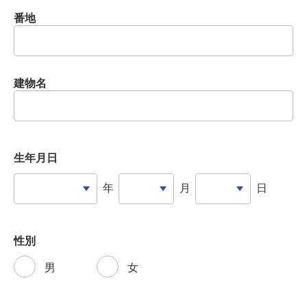
番地
建物名
生年月日
年
月
日
性別
男
女