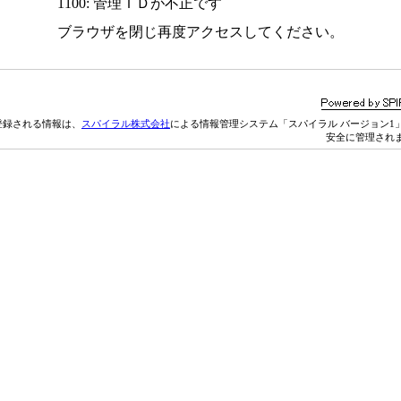
1100: 管理ＩＤが不正です
ブラウザを閉じ再度アクセスしてください。
登録される情報は、
スパイラル株式会社
による情報管理システム「スパイラル バージョン1
安全に管理され