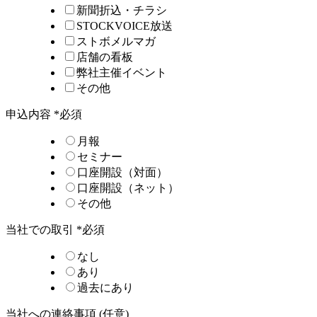
新聞折込・チラシ
STOCKVOICE放送
ストボメルマガ
店舗の看板
弊社主催イベント
その他
申込内容
*必須
月報
セミナー
口座開設（対面）
口座開設（ネット）
その他
当社での取引
*必須
なし
あり
過去にあり
当社への連絡事項
(任意)