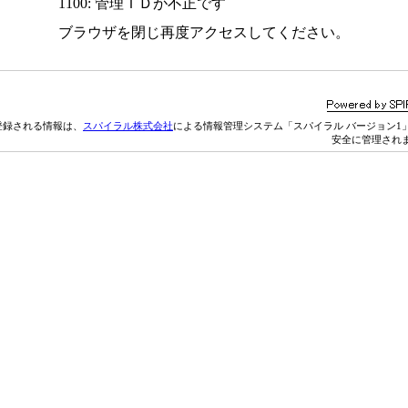
1100: 管理ＩＤが不正です
ブラウザを閉じ再度アクセスしてください。
登録される情報は、
スパイラル株式会社
による情報管理システム「スパイラル バージョン1
安全に管理され