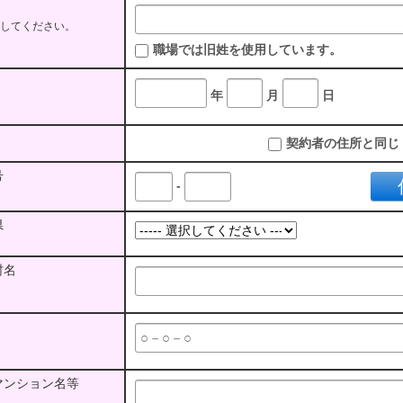
してください。
職場では旧姓を使用しています。
年
月
日
契約者の住所と同じ
号
-
県
村名
マンション名等