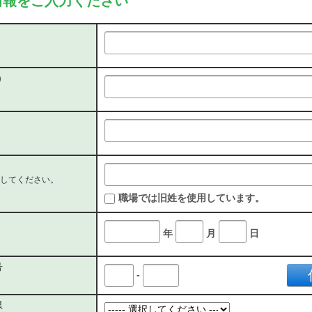
情報をご入力ください
）
してください。
職場では旧姓を使用しています。
年
月
日
号
-
県