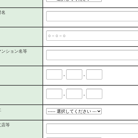
村名
マンション名等
-
-
-
-
社
支店等