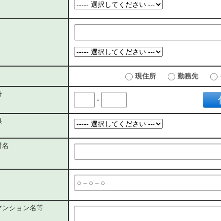
現住所
勤務先
号
-
県
村名
マンション名等