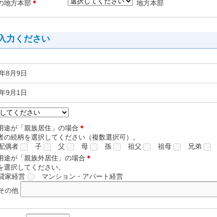
の地方本部
＊
地方本部
入力ください
6年8月9日
6年9月1日
用途が「親族居住」の場合
＊
者の続柄を選択してください（複数選択可）。
配偶者
子
父
母
孫
祖父
祖母
兄弟
用途が「親族外居住」の場合
＊
を選択してください。
貸家経営
マンション・アパート経営
その他