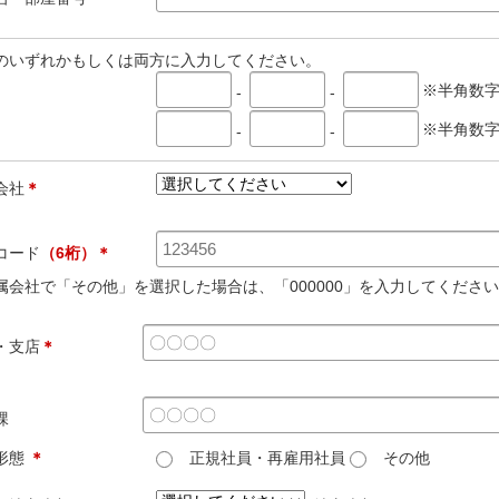
のいずれかもしくは両方に入力してください。
※半角数
-
-
※半角数
-
-
会社
＊
コード
（6桁）＊
属会社で「その他」を選択した場合は、「000000」を入力してくださ
・支店
＊
課
形態
＊
正規社員・再雇用社員
その他