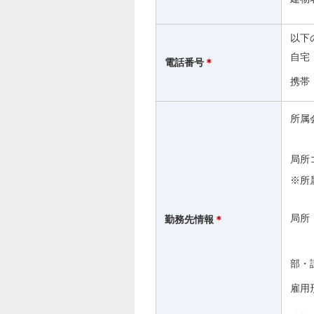
以下
自宅
電話番号
＊
携帯
所属
局所
※所
局所
勤務先情報
＊
部・
雇用