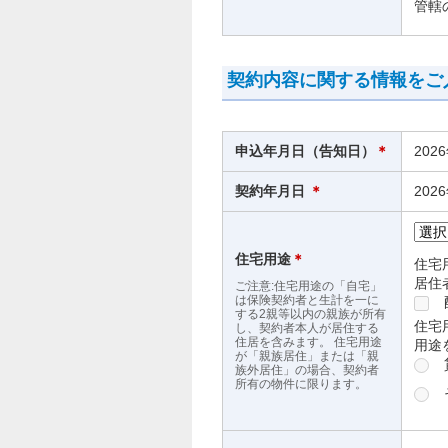
管轄
契約内容に関する情報をご
申込年月日（告知日）
＊
202
契約年月日
＊
202
住宅用途
＊
住宅
居住
ご注意:住宅用途の「自宅」
は保険契約者と生計を一に
する2親等以内の親族が所有
住宅
し、契約者本人が居住する
住居を含みます。 住宅用途
用途
が「親族居住」または「親
族外居住」の場合、契約者
所有の物件に限ります。