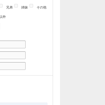
兄弟
姉妹
その他
以外