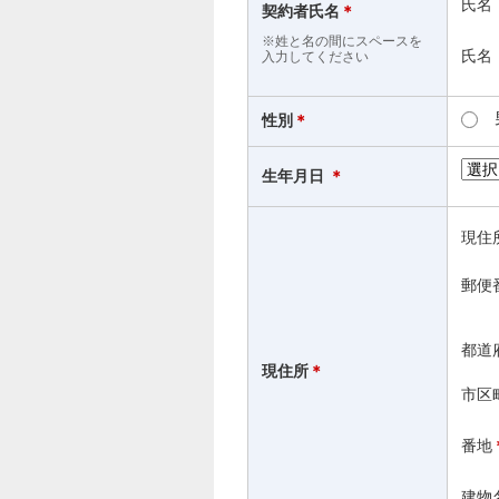
氏名
契約者氏名
＊
※姓と名の間にスペースを
氏名
入力してください
性別
＊
生年月日
＊
現住
郵便
都道
現住所
＊
市区
番地
建物