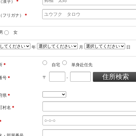
（漢字）
＊
（フリガナ）
＊
男
女
年
月
日
所
＊
自宅
単身赴任先
〒
-
番号
＊
府県
＊
町村名
＊
＊
名・部屋番号