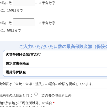
申込口数
口 ※半角数字
単位、150口まで
申込口数
口 ※半角数字
単位、50口まで
ご入力いただいた口数の最高保険金額（保険
火災等保険金(落雷含む)
風水雪害保険金
震災等保険金
険金額は「全焼・全壊・流失」の場合の金額を掲載しています。
契約者の現住所と同じ
契約者の現住所以外
物件所在地が「現住所以外」の場合
＊