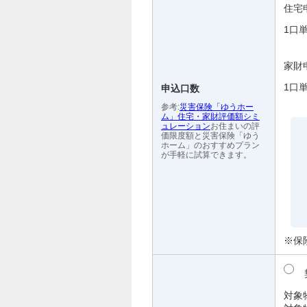
住宅
1口
家財
1口
申込口数
参考:
災害保険「ゆうホー
ム」住宅・家財評価額シミ
ュレーション
お住まいの評
価限度額と災害保険「ゆう
ホーム」のおすすめプラン
が手軽に試算できます。
※保
対象