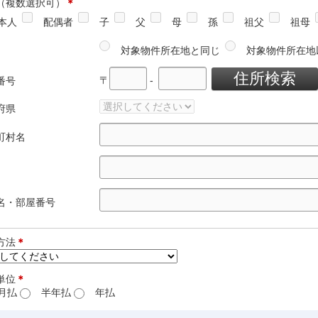
（複数選択可）
＊
本人
配偶者
子
父
母
孫
祖父
祖母
対象物件所在地と同じ
対象物件所在地
〒
-
番号
府県
町村名
名・部屋番号
方法
＊
単位
＊
月払
半年払
年払