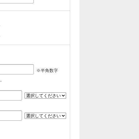
字
字
※半角数字
い。