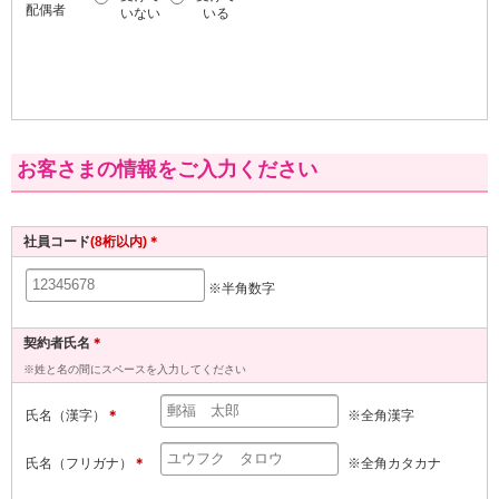
配偶者
いない
いる
お客さまの情報をご入力ください
社員コード
(8桁以内)＊
※半角数字
契約者氏名
＊
※姓と名の間にスペースを入力してください
氏名（漢字）
＊
※全角漢字
氏名（フリガナ）
＊
※全角カタカナ