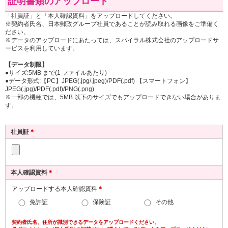
証明書類のアップロード
当法人は、本契約に関する個人情報を、保険引
3. 利用目的
受・支払の判断、本契約の履行、当法人の取り扱
お客さまの個人情報は、次の業務上必要な範囲で
「社員証」と「本人確認資料」をアップロードしてください。
う商品・各種サービスの案内・提供、アンケート
※契約者氏名、日本郵政グループ社員であることが読み取れる画像をご準備く
のみ利用いたします。ただし、保健医療等の機微
ださい。
の実施等を行うために利用するほか、業務上必要
情報については、保険業法施行規則第53条の10の
※データのアップロードにあたっては、スパイラル株式会社のアップロードサ
とする範囲で、取得・利用・提供または登録を行
規定により限定された目的以外には利用いたしま
ービスを利用しています。
います。
せん。
【データ制限】
●サイズ:5MB まで(1 ファイルあたり)
また、当法人は、契約者向けサービスの提供を
(1)保険契約の引受、管理、保険金・給付金等の支
●データ形式:【PC】JPEG(.jpg/.jpeg)/PDF(.pdf) 【スマートフォン】
行うため、提携企業に対し、必要な範囲で、氏
JPEG(.jpg)/PDF(.pdf)/PNG(.png)
払い
名、生年月日等の本契約に関する個人情報を提供
※一部の機種では、5MB 以下のサイズでもアップロードできない場合がありま
(2)保険以外の商品・サービスの契約の管理
す。
することがあります。
(3)商品・サービスの案内・提供
なお、お客様情報の漏洩及び不正アクセス等の
(4)アンケートの実施、その他商品・サービスの提
防止の為必要な対策を講じています。
社員証
供に関連・付随する業務
＊
4. 情報の保護・管理
個人情報保護のための組織体制を整備し、お客さ
本人確認資料
＊
まの個人情報の適正な保護・管理に努めます。ま
た、お預かりした個人情報を正確かつ最新の内容
アップロードする本人確認資料
＊
に保守するとともに、不正アクセス・紛失・破
免許証
保険証
その他
壊・改ざん・漏洩等を防止する措置を講じます。
契約者氏名、住所が識別できるデータをアップロードください。