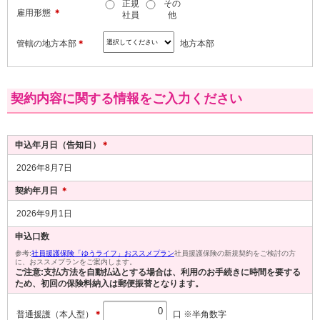
正規
その
雇用形態
＊
社員
他
管轄の地方本部
＊
地方本部
契約内容に関する情報をご入力ください
申込年月日（告知日）
＊
2026年8月7日
契約年月日
＊
2026年9月1日
申込口数
参考:
社員援護保険「ゆうライフ」おススメプラン
社員援護保険の新規契約をご検討の方
に、おススメプランをご案内します。
ご注意:支払方法を自動払込とする場合は、利用のお手続きに時間を要する
ため、初回の保険料納入は郵便振替となります。
普通援護（本人型）
＊
口 ※半角数字