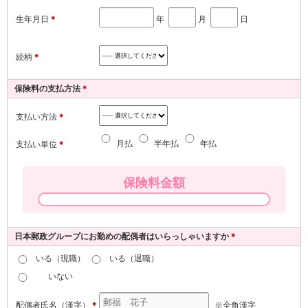
生年月日
＊
年
月
日
続柄
＊
保険料の支払方法
＊
支払い方法
＊
月払
半年払
年払
支払い単位
＊
保険料金額
日本郵政グループにお勤めの配偶者はいらっしゃいますか
＊
いる（現職）
いる（退職）
いない
配偶者氏名（漢字）
＊
※全角漢字