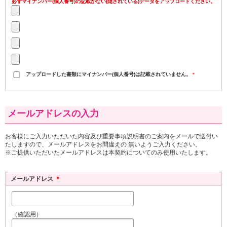
5. 情報の提供
必ずマイナンバー(個人番号)の記載がない(隠されている)データをアップロードください。
次の場合を除き、お客さまの個人情報を第三者に
提供いたしません。
(1)あらかじめお客さまの同意があるとき。
(2)業務遂行上必要な範囲で、お客さまの個人情報
を業務の委託先に提供するとき。
(3)保険金の支払に関し、当法人の負担分を超える
アップロードした書類にマイナンバー(個人番号)は記載されていません。
＊
額を求償するため、お客さまの個人情報を保険会
社等へ提供するとき。
(4)個人情報の保護に関する法律第23条第1項の規定
メールアドレスの入力
等により、お客さまの同意を得ないで、お客さま
の個人情報を第三者に提供することが認められて
お客様にご入力いただいた内容及び重要事項説明書のご案内をメールで送付い
いるとき。
たしますので、メールアドレスをお間違えの 無いようご入力ください。
※ご提供いただいたメールアドレスは本契約についてのみ使用いたします。
6. 情報の開示・訂正・削除等
お客さまから、ご自身に関する情報の開示・訂
メールアドレス
＊
正・削除等の要請があった場合は、ご本人である
ことを確認した上で、適切に対応いたします。
7. 継続的な改善
（確認用）
本方針に沿った運用がされているかを点検・評価