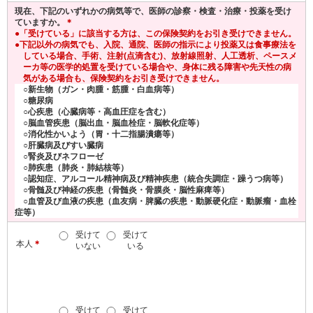
現在、下記のいずれかの病気等で、医師の診察・検査・治療・投薬を受け
ていますか。
＊
「受けている」に該当する方は、この保険契約をお引き受けできません。
下記以外の病気でも、入院、通院、医師の指示により投薬又は食事療法を
している場合、手術、注射(点滴含む)、放射線照射、人工透析、ペースメ
ーカ等の医学的処置を受けている場合や、身体に残る障害や先天性の病
気がある場合も、保険契約をお引き受けできません。
新生物（ガン・肉腫・筋腫・白血病等）
糖尿病
心疾患（心臓病等・高血圧症を含む）
脳血管疾患（脳出血・脳血栓症・脳軟化症等）
消化性かいよう（胃・十二指腸潰瘍等）
肝臓病及びすい臓病
腎炎及びネフローゼ
肺疾患（肺炎・肺結核等）
認知症、アルコール精神病及び精神疾患（統合失調症・躁うつ病等）
骨髄及び神経の疾患（骨髄炎・骨膜炎・脳性麻痺等）
血管及び血液の疾患（血友病・脾臓の疾患・動脈硬化症・動脈瘤・血栓
症等）
受けて
受けて
本人
＊
いない
いる
受けて
受けて