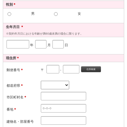
性別
＊
男
女
生年月日
＊
※契約年月日における年齢が満60歳未満の場合に限ります。
年
月
日
現住所
＊
郵便番号
＊
〒
-
都道府県
＊
市区町村名
＊
番地
＊
建物名・部屋番号