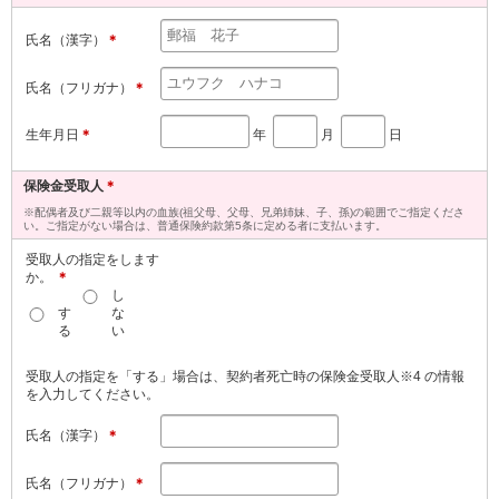
氏名（漢字）
＊
氏名（フリガナ）
＊
生年月日
＊
年
月
日
保険金受取人
＊
※配偶者及び二親等以内の血族(祖父母、父母、兄弟姉妹、子、孫)の範囲でご指定くださ
い。ご指定がない場合は、普通保険約款第5条に定める者に支払います。
受取人の指定をします
か。
＊
し
す
な
る
い
受取人の指定を「する」場合は、契約者死亡時の保険金受取人※4 の情報
を入力してください。
氏名（漢字）
＊
氏名（フリガナ）
＊