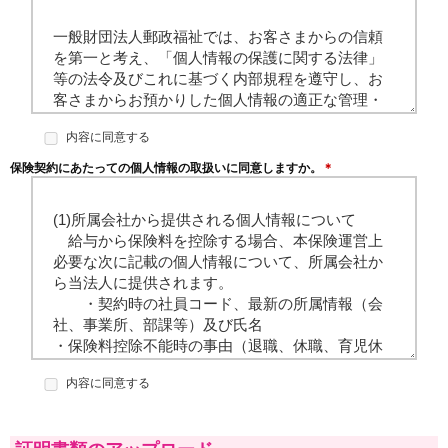
一般財団法人郵政福祉では、お客さまからの信頼
を第一と考え、「個人情報の保護に関する法律」
等の法令及びこれに基づく内部規程を遵守し、お
客さまからお預かりした個人情報の適正な管理・
利用と保護に努めてまいります。
内容に同意する
1. 情報の取得
保険契約にあたっての個人情報の取扱いに同意しますか。
＊
業務上必要な範囲で、かつ、適法かつ公正な手段
によって、お客さまの個人情報を取得いたしま
(1)所属会社から提供される個人情報について
す。
給与から保険料を控除する場合、本保険運営上
必要な次に記載の個人情報について、所属会社か
2. 取得する情報の種類と取得方法
ら当法人に提供されます。
業務上必要な範囲で、お客さまの住所・氏名・生
・契約時の社員コード、最新の所属情報（会
年月日等の情報を取得いたします。
社、事業所、部課等）及び氏名
お客さまに保険契約の申込書や請求書に記載・提
・保険料控除不能時の事由（退職、休職、育児休
出いただくこと等により、取得させていただきま
業、出向等）及び当該事由の発生年月日
す。また、アンケート等の実施により、インター
内容に同意する
ネットやハガキ等で取得させていただくことがあ
ります。
(2)お客さまに関する個人情報の取扱いについて