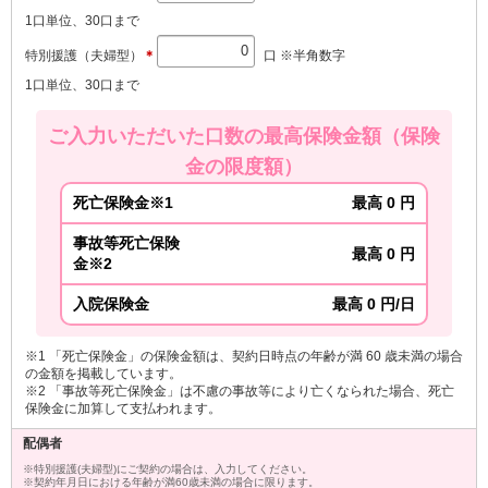
1口単位、30口まで
特別援護（夫婦型）
＊
口 ※半角数字
1口単位、30口まで
ご入力いただいた口数の最高保険金額（保険
金の限度額）
死亡保険金※1
最高 0 円
事故等死亡保険
最高 0 円
金※2
入院保険金
最高 0 円/日
※1 「死亡保険金」の保険金額は、契約日時点の年齢が満 60 歳未満の場合
の金額を掲載しています。
※2 「事故等死亡保険金」は不慮の事故等により亡くなられた場合、死亡
保険金に加算して支払われます。
配偶者
※特別援護(夫婦型)にご契約の場合は、入力してください。
※契約年月日における年齢が満60歳未満の場合に限ります。