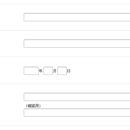
年
月
日
（確認用）