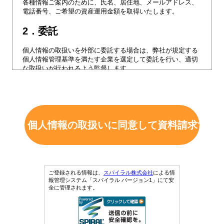
各種情報ご案内のために、氏名、居住地、メールアドレス、
電話番号、ご希望の資産運用金額を取得いたします。
2．委託
個人情報の取扱いを外部に委託する場合は、弊社が規定する
個人情報管理基準を満たす企業を選定して委託を行い、適切
な取扱いが行われるよう監督します。
3．提供
弊社は、本サイトで取得する個人情報について金融商品仲介
業者に第三者提供いたします。
また、最適な金融商品仲介業者のご紹介のため、ご年齢、資
産内容などを追加でおうかがいした場合、
こちらも金融商品仲介業者に第三者提供いたします。
なお金融商品仲介業者とは個人情報に関する秘密保持契約を
締結しております。
ご登録される情報は、
スパイラル株式会社
による情
項目：登録フォームに記載している全ての項目、ヒアリング
報管理システム「スパイラル バージョン1」にて安
時に追加でおうかがいした項目
全に管理されます。
利用目的：金融商品仲介業者候補先の紹介
提供の手段・方法：メール送信
4．個人情報の開示等について