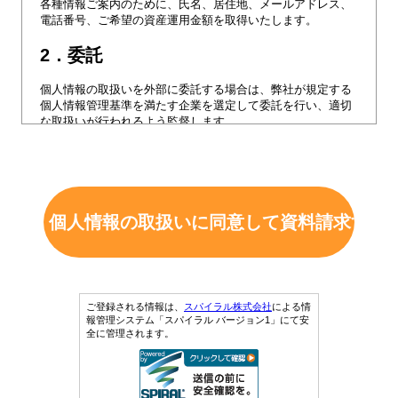
各種情報ご案内のために、氏名、居住地、メールアドレス、
電話番号、ご希望の資産運用金額を取得いたします。
2．委託
個人情報の取扱いを外部に委託する場合は、弊社が規定する
個人情報管理基準を満たす企業を選定して委託を行い、適切
な取扱いが行われるよう監督します。
3．提供
弊社は、本サイトで取得する個人情報について金融商品仲介
業者に第三者提供いたします。
また、最適な金融商品仲介業者のご紹介のため、ご年齢、資
産内容などを追加でおうかがいした場合、
こちらも金融商品仲介業者に第三者提供いたします。
なお金融商品仲介業者とは個人情報に関する秘密保持契約を
締結しております。
ご登録される情報は、
スパイラル株式会社
による情
項目：登録フォームに記載している全ての項目、ヒアリング
報管理システム「スパイラル バージョン1」にて安
時に追加でおうかがいした項目
全に管理されます。
利用目的：金融商品仲介業者候補先の紹介
提供の手段・方法：メール送信
4．個人情報の開示等について