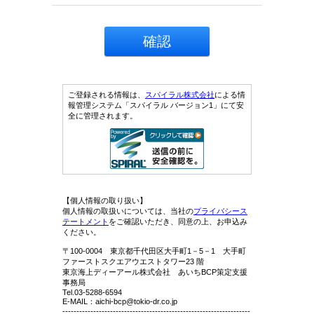
ご登録される情報は、
スパイラル株式会社
による情
報管理システム「スパイラル バージョン1」にて安
全に管理されます。
【個人情報の取り扱い】
個人情報の取扱いについては、当社の
プライバシース
テートメント
をご確認いただき、同意の上、お申込み
ください。
〒100-0004 東京都千代田区大手町1－5－1 大手町
ファーストスクエアウエストタワー23 階
東京海上ディーアール株式会社 あいちBCP策定支援
事務局
Tel.03-5288-6594
E-MAIL：aichi-bcp@tokio-dr.co.jp
-------------------------------------------------------------------