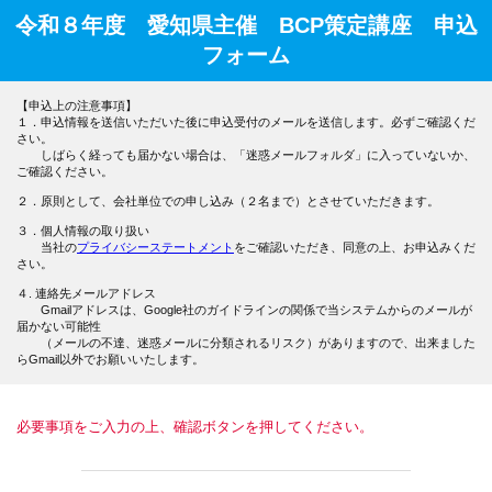
令和８年度 愛知県主催 BCP策定講座 申込
フォーム
【申込上の注意事項】
１．申込情報を送信いただいた後に申込受付のメールを送信します。必ずご確認くだ
さい。
しばらく経っても届かない場合は、「迷惑メールフォルダ」に入っていないか、
ご確認ください。
２．原則として、会社単位での申し込み（２名まで）とさせていただきます。
３．個人情報の取り扱い
当社の
プライバシーステートメント
をご確認いただき、同意の上、お申込みくだ
さい。
４. 連絡先メールアドレス
Gmailアドレスは、Google社のガイドラインの関係で当システムからのメールが
届かない可能性
（メールの不達、迷惑メールに分類されるリスク）がありますので、出来ました
らGmail以外でお願いいたします。
必要事項をご入力の上、確認ボタンを押してください。