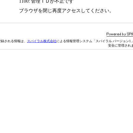
1100: 管理ＩＤが不正です
ブラウザを閉じ再度アクセスしてください。
登録される情報は、
スパイラル株式会社
による情報管理システム「スパイラル バージョン1
安全に管理され