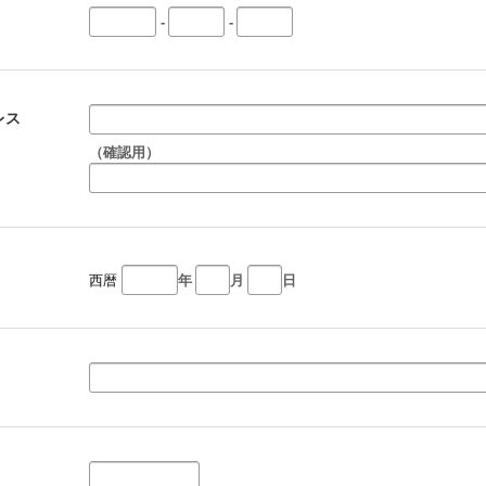
-
-
レス
（確認用）
西暦
年
月
日