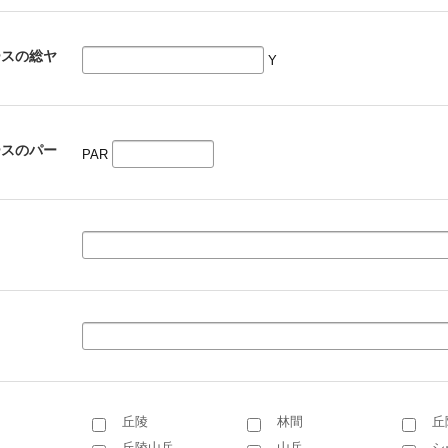
ースの総ヤ
Y
ースのパー
PAR
丘陵
林間
丘
丘陵山岳
山岳
シ