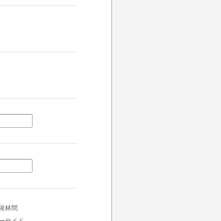
陵林間
ーサイド