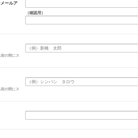
せメールア
（確認用）
名前の間にス
名前の間にス