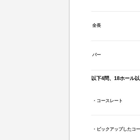
全長
パー
以下4問、18ホール
・コースレート
・ピックアップしたコ