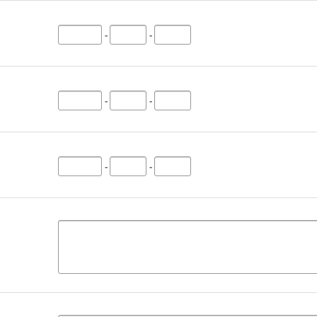
-
-
-
-
-
-