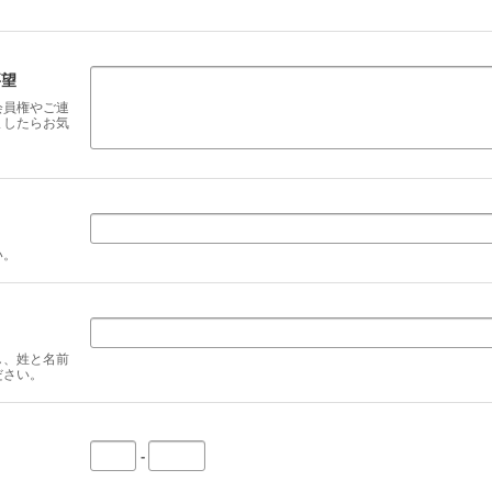
要望
会員権やご連
ましたらお気
い。
し、姓と名前
ださい。
-