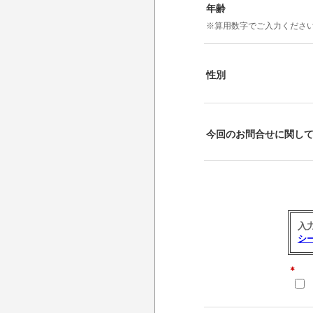
年齢
※算用数字でご入力くださ
性別
今回のお問合せに関し
入
シ
＊