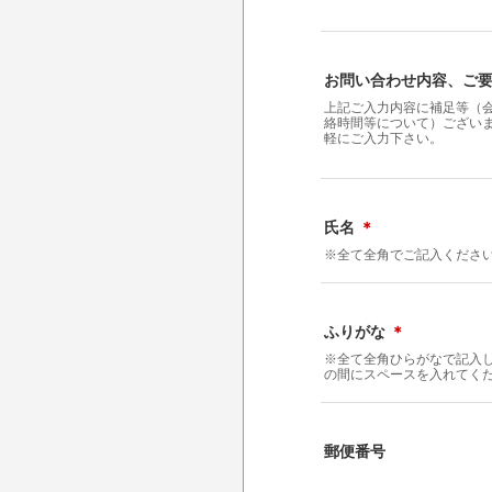
お問い合わせ内容、ご
上記ご入力内容に補足等（
絡時間等について）ござい
軽にご入力下さい。
氏名
＊
※全て全角でご記入くださ
ふりがな
＊
※全て全角ひらがなで記入
の間にスペースを入れてく
郵便番号