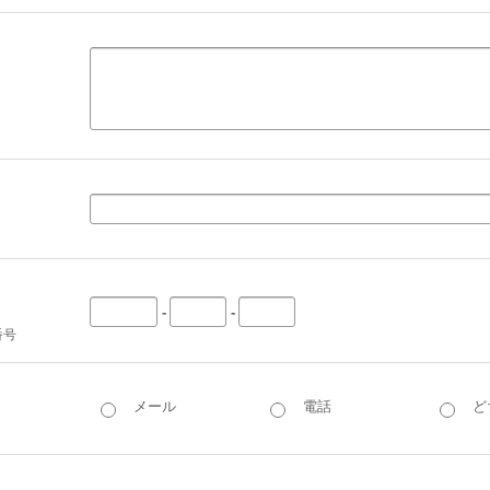
-
-
番号
メール
電話
ど