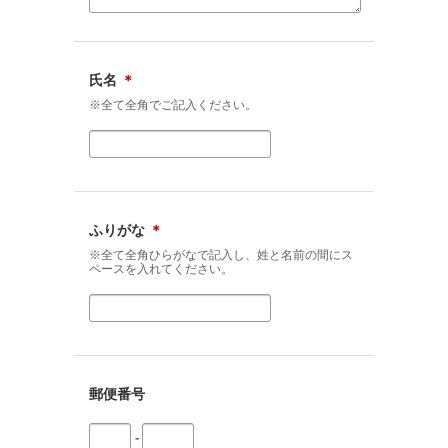
氏名
＊
※全て全角でご記入ください。
ふりがな
＊
※全て全角ひらがなで記入し、姓と名前の間にス
ペースを入れてください。
郵便番号
-