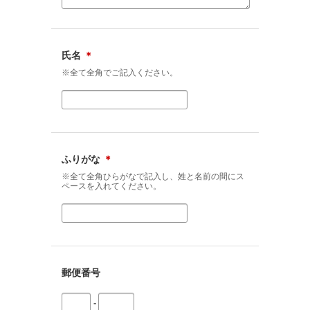
氏名
＊
※全て全角でご記入ください。
ふりがな
＊
※全て全角ひらがなで記入し、姓と名前の間にス
ペースを入れてください。
郵便番号
-