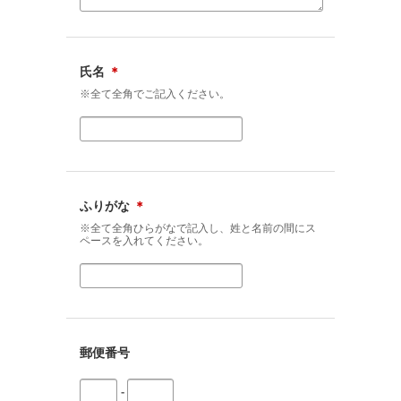
氏名
＊
※全て全角でご記入ください。
ふりがな
＊
※全て全角ひらがなで記入し、姓と名前の間にス
ペースを入れてください。
郵便番号
-