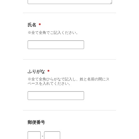
氏名
＊
※全て全角でご記入ください。
ふりがな
＊
※全て全角ひらがなで記入し、姓と名前の間にス
ペースを入れてください。
郵便番号
-