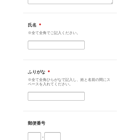
氏名
＊
※全て全角でご記入ください。
ふりがな
＊
※全て全角ひらがなで記入し、姓と名前の間にス
ペースを入れてください。
郵便番号
-