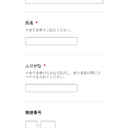
氏名
＊
※全て全角でご記入ください。
ふりがな
＊
※全て全角ひらがなで記入し、姓と名前の間にス
ペースを入れてください。
郵便番号
-