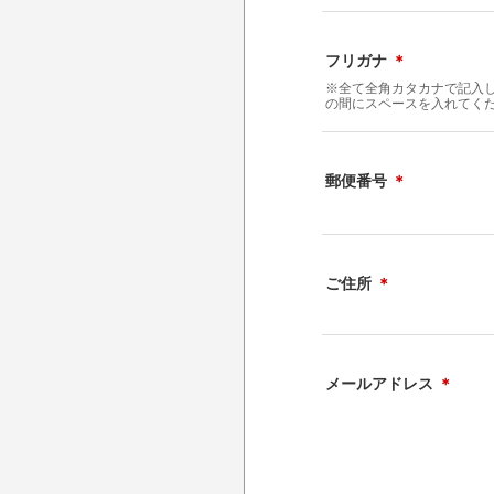
フリガナ
＊
※全て全角カタカナで記入
の間にスペースを入れてく
郵便番号
＊
ご住所
＊
メールアドレス
＊