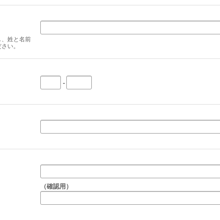
し、姓と名前
ださい。
-
（確認用）