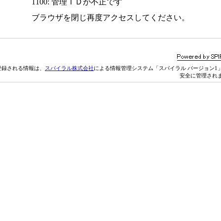
1100: 管理ＩＤが不正です
ブラウザを閉じ再度アクセスしてください。
登録される情報は、
スパイラル株式会社
による情報管理システム「スパイラル バージョン1
安全に管理され