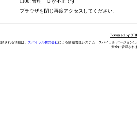
1100: 管理ＩＤが不正です
ブラウザを閉じ再度アクセスしてください。
登録される情報は、
スパイラル株式会社
による情報管理システム「スパイラル バージョン1
安全に管理され