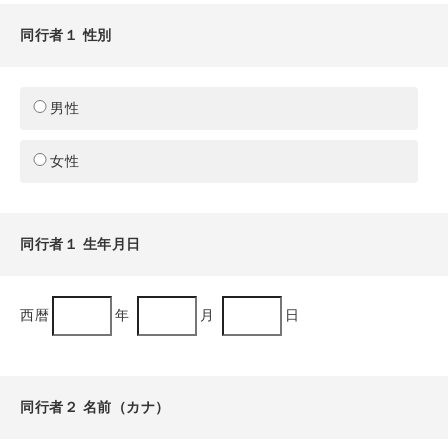
同行者１ 性別
男性
女性
同行者１ 生年月日
西暦
年
月
日
同行者２ 名前（カナ）