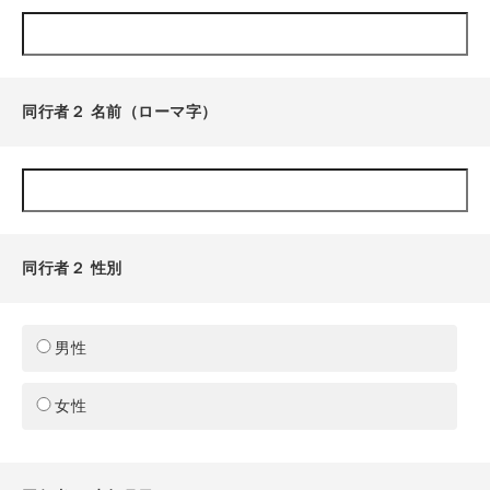
同行者２ 名前（ローマ字）
同行者２ 性別
男性
女性