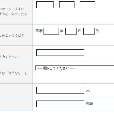
-
-
合がございますの
番号をご入力くださ
西暦
年
月
日
ためご入力くださ
入力ください
合は「利用なし」を
人
部屋