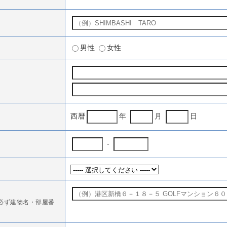
男性
女性
西暦
年
月
日
-
必ず建物名・部屋番