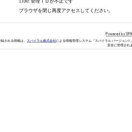
1100: 管理ＩＤが不正です
ブラウザを閉じ再度アクセスしてください。
登録される情報は、
スパイラル株式会社
による情報管理システム「スパイラル バージョン1
安全に管理され