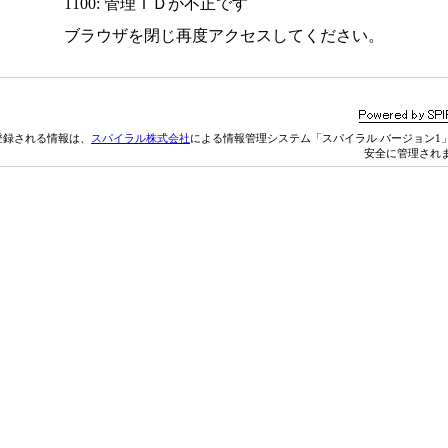
1100: 管理ＩＤが不正です
ブラウザを閉じ再度アクセスしてください。
登録される情報は、
スパイラル株式会社
による情報管理システム「スパイラル バージョン1
安全に管理され