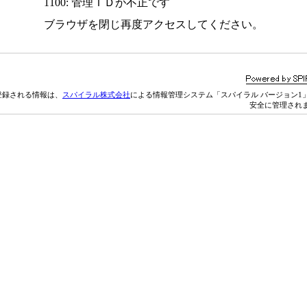
1100: 管理ＩＤが不正です
ブラウザを閉じ再度アクセスしてください。
登録される情報は、
スパイラル株式会社
による情報管理システム「スパイラル バージョン1
安全に管理され