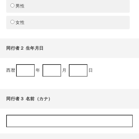
男性
女性
同行者２ 生年月日
西暦
年
月
日
同行者３ 名前（カナ）