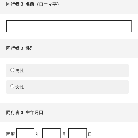
同行者３ 名前（ローマ字）
同行者３ 性別
男性
女性
同行者３ 生年月日
西暦
年
月
日