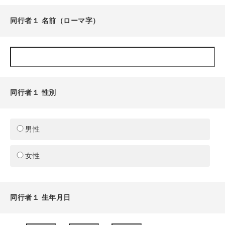
同行者１ 名前（ローマ字）
同行者１ 性別
男性
女性
同行者１ 生年月日