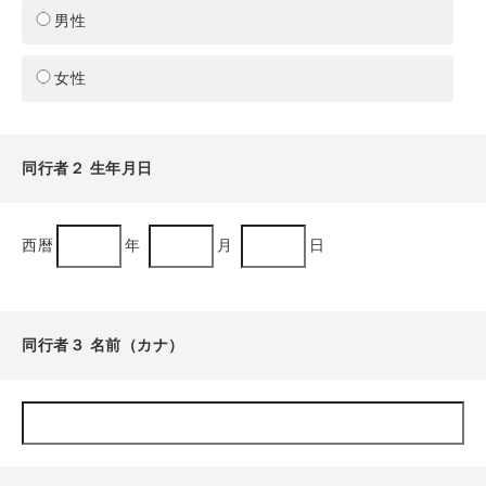
男性
女性
同行者２ 生年月日
西暦
年
月
日
同行者３ 名前（カナ）