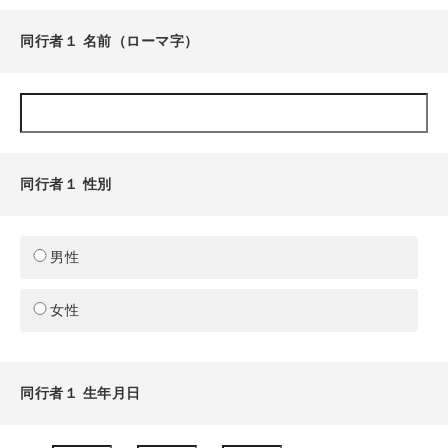
同行者１ 名前（ローマ字）
同行者１ 性別
男性
女性
同行者１ 生年月日