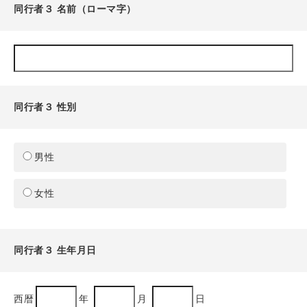
同行者３ 名前（ローマ字）
同行者３ 性別
男性
女性
同行者３ 生年月日
西暦
年
月
日