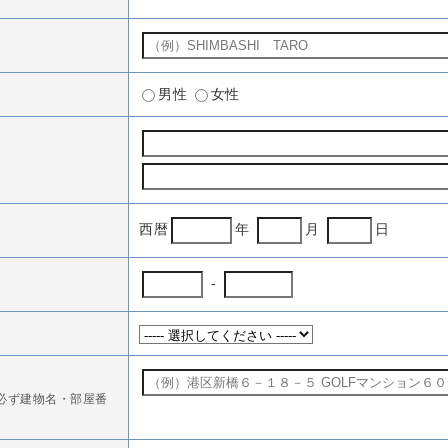
男性
女性
西暦
年
月
日
-
必ず建物名・部屋番