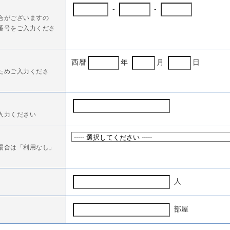
-
-
合がございますの
番号をご入力くださ
西暦
年
月
日
ためご入力くださ
入力ください
場合は「利用なし」
人
部屋