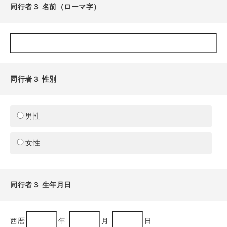
同行者３ 名前（ローマ字）
同行者３ 性別
男性
女性
同行者３ 生年月日
西暦
年
月
日