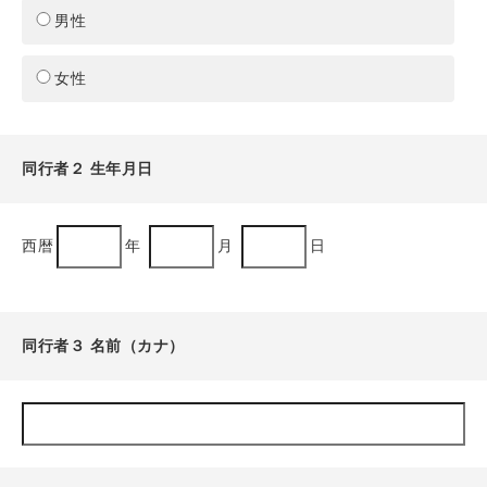
男性
女性
同行者２ 生年月日
西暦
年
月
日
同行者３ 名前（カナ）