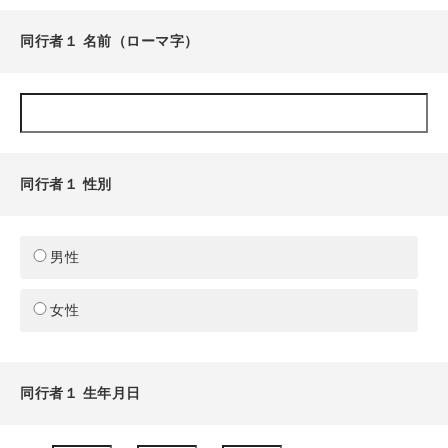
同行者１ 名前（ローマ字）
同行者１ 性別
男性
女性
同行者１ 生年月日